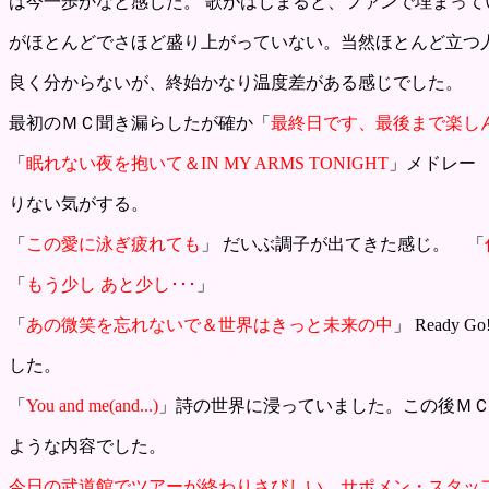
は今一歩かなと感じた。 歌がはじまると、ファンで埋まって
がほとんどでさほど盛り上がっていない。当然ほとんど立つ
良く分からないが、終始かなり温度差がある感じでした。
最初のＭＣ聞き漏らしたが確か「
最終日です、最後まで楽し
「
眠れない夜を抱いて＆IN MY ARMS TONIGHT
」メドレー
りない気がする。
「
この愛に泳ぎ疲れても
」 だいぶ調子が出てきた感じ。 「
「
もう少し あと少し･･･
」
「
あの微笑を忘れないで＆世界はきっと未来の中
」 Read
した。
「
You and me(and...)
」詩の世界に浸っていました。この後Ｍ
ような内容でした。
今日の武道館でツアーが終わりさびしい、サポメン・スタッ