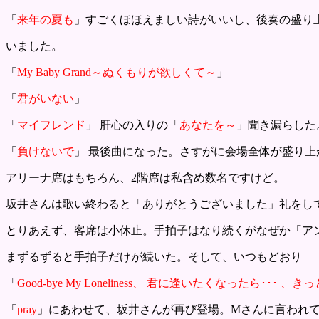
「
来年の夏も
」すごくほほえましい詩がいいし、後奏の盛り
いました。
「
My Baby Grand～ぬくもりが欲しくて～
」
「
君がいない
」
「
マイフレンド
」 肝心の入りの「
あなたを～
」聞き漏らした
「
負けないで
」 最後曲になった。さすがに会場全体が盛り
アリーナ席はもちろん、2階席は私含め数名ですけど。
坂井さんは歌い終わると「ありがとうございました」礼をし
とりあえず、客席は小休止。手拍子はなり続くがなぜか「ア
まずるずると手拍子だけが続いた。そして、いつもどおり
「
Good-bye My Loneliness、 君に逢いたくなったら･･･ 、
「
pray
」にあわせて、坂井さんが再び登場。Mさんに言われ