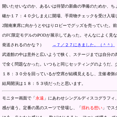
開いたせいなのか、あるいは待望の新曲の準備のためか、ち
確か１７：４０少しまえに開場、手荷物チェックを受け入場
2階南東席に向かうとやはりロビーでグッズを売っていた。
のFC限定モデルのiPODが展示してあった。そんなによく
発送されるのかな？）
→７／２７にきました。（＾＾）
武道館の中は意外と広いようで狭く、ステージまでは自分の
で全く問題なかった。いつもと同じセッティングのようだ、
１８：３０分を回っているが空席が結構見えるし、主催者側
結局開演は１８：５３頃だったと思います。
モニター画面で「
永遠
」にあわせシングルディスコグラフィ
感が違う。定番の黒のスーツで登場し、「
揺れる想い
」でス