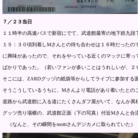
７／２３当日
１１時半の高速バスで新宿にでて、武道館最寄の地下鉄九段
１５：３０頃到着しMさんとの待ち合わせは１６時だったの
に興味があったので、それをやっている近くのマックに寄っ
ばかりであった。（若いファンが多いことはうれしいが、２
そこには、ZARDグッヅの紙袋等からしてライブに参加する
そうこうしているうちに、Mさんより電話があり着いたとの
道路から武道館に入る道にたくさんダフ屋がいて、なんか異
グッツ売り場横の、武道館正面（下の写真）付近Mさんと合
（なんと、その瞬間をmottiさんデジカメに取られていた）