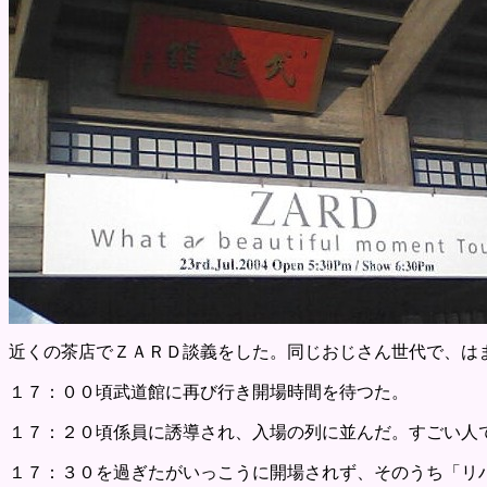
近くの茶店でＺＡＲＤ談義をした。同じおじさん世代で、は
１７：００頃武道館に再び行き開場時間を待つた。
１７：２０頃係員に誘導され、入場の列に並んだ。すごい人
１７：３０を過ぎたがいっこうに開場されず、そのうち「リ