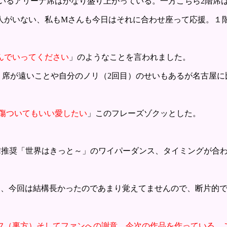
いるアリーナ席はかなり盛り上がっている。一方こちら2階席
人がいない、私もMさんも今日はそれに合わせ座って応援。１
んでいってください
」のようなことを言われました。
 席が遠いことや自分のノリ（2回目）のせいもあるが名古屋に
傷ついてもいい愛したい
」このフレーズゾクッとした。
y Go!推奨「世界はきっと～」のワイパーダンス、タイミングが合
Ｃ、今回は結構長かったのであまり覚えてませんので、断片的
フ（裏方）そしてファンへの謝意、今次の作品を作っている、