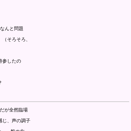
になんと問題
。（そろそろ、
持参したの
？
ずだが全然臨場
感じ、声の調子