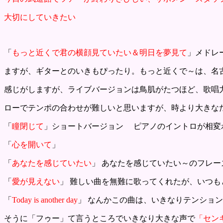
大切にして
いきたい
「
もっと近くで君の横顔見ていたい＆明日を夢見て
」メドレ
ますが、ギターとのいきもぴったり。もっと近くで～は、名
感じがしますが、ライブバージョンは鳥肌がたつほど、歌唱
ローでテンポの合わせが難しいと思いますが、時より大きな
「
瞳閉じて
」ショートバージョン ピアノのイントロが相変
「
心を開いて
」
「
あなたを感じていたい
」 あなたを感じていたい～のフレ
「
愛が見えない
」 難しい曲を無難に歌ってくれたが、いつも
「
Today is another day
」 なんかこの曲は、いきなりテンショ
そうに「フゥー」て言うところでいきなり大きな声で
「セン