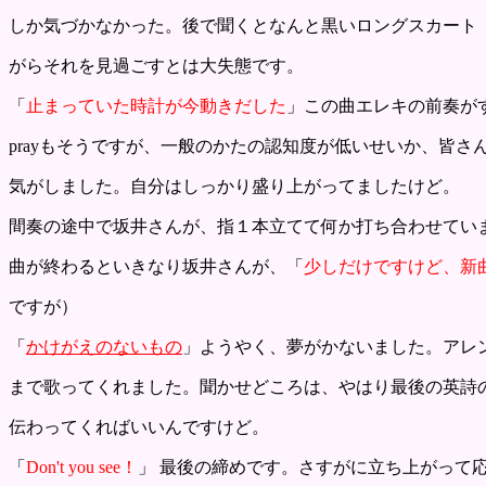
しか気づかなかった。後で聞くとなんと黒いロングスカート
がらそれを見過ごすとは大失態です。
「
止まっていた時計が今動きだした
」この曲エレキの前奏が
prayもそうですが、一般のかたの認知度が低いせいか、皆
気がしました。自分はしっかり盛り上がってましたけど。
間奏の途中で坂井さんが、指１本立てて何か打ち合わせてい
曲が終わるといきなり坂井さんが、「
少しだけですけど、新
ですが）
「
かけがえのないもの
」ようやく、夢がかないました。アレ
まで歌ってくれました。聞かせどころは、やはり最後の英詩
伝わってくればいいんですけど。
「
Don't you see！
」 最後の締めです。さすがに立ち上がって